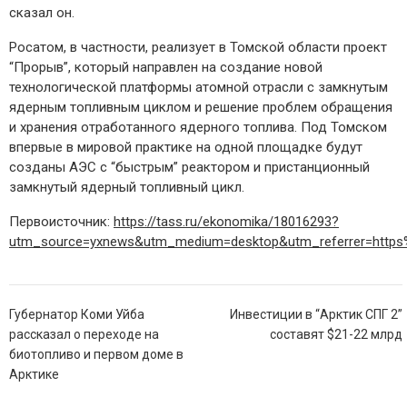
сказал он.
Росатом, в частности, реализует в Томской области проект
“Прорыв”, который направлен на создание новой
технологической платформы атомной отрасли с замкнутым
ядерным топливным циклом и решение проблем обращения
и хранения отработанного ядерного топлива. Под Томском
впервые в мировой практике на одной площадке будут
созданы АЭС с “быстрым” реактором и пристанционный
замкнутый ядерный топливный цикл.
Первоисточник:
https://tass.ru/ekonomika/18016293?
utm_source=yxnews&utm_medium=desktop&utm_referrer=http
Навигация
Губернатор Коми Уйба
Инвестиции в “Арктик СПГ 2”
по
рассказал о переходе на
составят $21-22 млрд
записям
биотопливо и первом доме в
Арктике