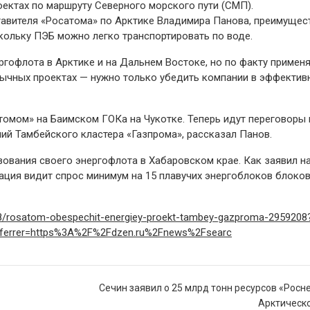
оектах по маршруту Северного морского пути (СМП).
тавителя «Росатома» по Арктике Владимира Панова, преимущес
скольку ПЭБ можно легко транспортировать по воде.
ргофлота в Арктике и на Дальнем Востоке, но по факту примен
бычных проектах — нужно только убедить компании в эффектив
омом» на Баимском ГОКа на Чукотке. Теперь идут переговоры 
 Тамбейского кластера «Газпрома», рассказал Панов.
зования своего энергофлота в Хабаровском крае. Как заявил н
ация видит спрос минимум на 15 плавучих энергоблоков блоко
6-18/rosatom-obespechit-energiey-proekt-tambey-gazproma-2959208
errer=https%3A%2F%2Fdzen.ru%2Fnews%2Fsearc
Сечин заявил о 25 млрд тонн ресурсов «Росн
Арктическ