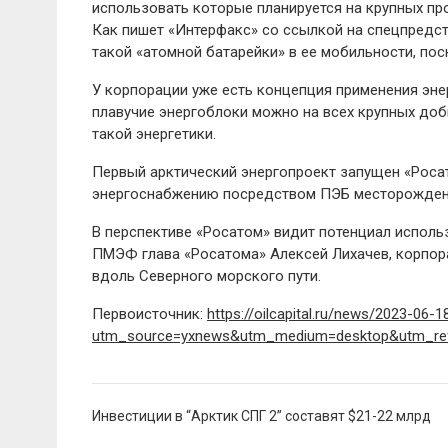
использовать которые планируется на крупных пр
Как пишет «Интерфакс» со ссылкой на спецпредс
такой «атомной батарейки» в ее мобильности, по
У корпорации уже есть концепция применения эне
плавучие энергоблоки можно на всех крупных до
такой энергетики.
Первый арктический энергопроект запущен «Росат
энергоснабжению посредством ПЭБ месторождений
В перспективе «Росатом» видит потенциал исполь
ПМЭФ глава «Росатома» Алексей Лихачев, корпор
вдоль Северного морского пути.
Первоисточник:
https://oilcapital.ru/news/2023-0
utm_source=yxnews&utm_medium=desktop&utm_ref
Навигация
Инвестиции в “Арктик СПГ 2” составят $21-22 млрд
по