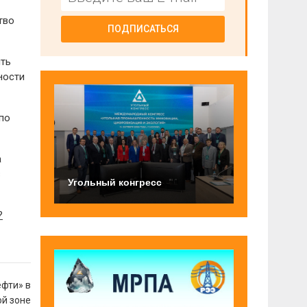
тво
ПОДПИСАТЬСЯ
ять
ности
по
а
в
Угольный конгресс
?
ефти» в
ой зоне