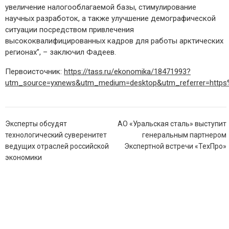
увеличение налогооблагаемой базы, стимулирование
научных разработок, а также улучшение демографической
ситуации посредством привлечения
высококвалифицированных кадров для работы арктических
регионах”, – заключил Фадеев.
Первоисточник:
https://tass.ru/ekonomika/18471993?
utm_source=yxnews&utm_medium=desktop&utm_referrer=http
Навигация
Эксперты обсудят
АО «Уральская сталь» выступит
по
технологический суверенитет
генеральным партнером
записям
ведущих отраслей российской
Экспертной встречи «ТехПро»
экономики