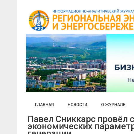
Skip
to
content
ГЛАВНАЯ
НОВОСТИ
О ЖУРНАЛЕ
Павел Сниккарс провёл 
экономических параметр
генерации