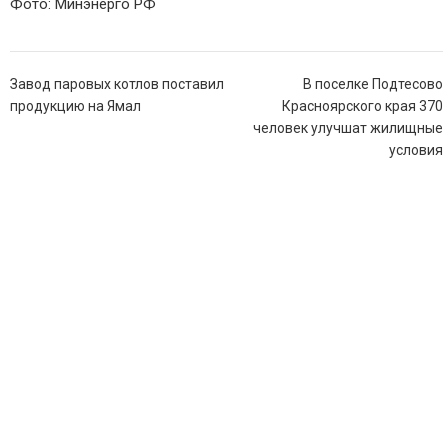
Фото: Минэнерго РФ
Навигация
Завод паровых котлов поставил
В поселке Подтесово
по
продукцию на Ямал
Красноярского края 370
записям
человек улучшат жилищные
условия