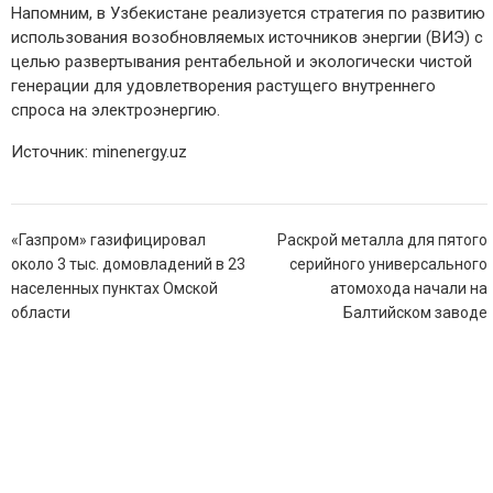
Напомним, в Узбекистане реализуется стратегия по развитию
использования возобновляемых источников энергии (ВИЭ) с
целью развертывания рентабельной и экологически чистой
генерации для удовлетворения растущего внутреннего
спроса на электроэнергию.
Источник: minenergy.uz
Навигация
«Газпром» газифицировал
Раскрой металла для пятого
по
около 3 тыс. домовладений в 23
серийного универсального
записям
населенных пунктах Омской
атомохода начали на
области
Балтийском заводе