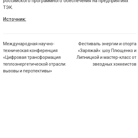
российского программного обеспечения на предприятиях
ТЭК.
Источник:
Навигация
Международная научно-
Фестиваль энергии и спорта
по
техническая конференция
«Заряжай»: шоу Плющенко и
записям
«Цифровая трансформация
Липницкой и мастер-класс от
теплоэнергетической отрасли:
звездных хоккеистов
вызовы и перспективы»