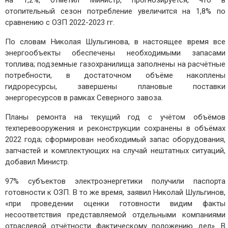
на 1,2%, отметил Министр, прогнозируется, что в
отопительный сезон потребление увеличится на 1,8% по
сравнению с ОЗП ‪2022-2023 гг.
По словам Николая Шульгинова, в настоящее время все
энергообъекты обеспечены необходимыми запасами
топлива; подземные газохранилища заполнены на расчётные
потребности, в достаточном объёме накоплены
гидроресурсы, завершены плановые поставки
энергоресурсов в рамках Северного завоза.
Планы ремонта на текущий год с учётом объёмов
техперевооружения и реконструкции сохранены в объёмах
2022 года; сформирован необходимый запас оборудования,
запчастей и комплектующих на случай нештатных ситуаций,
добавил Министр.
97% субъектов электроэнергетики получили паспорта
готовности к ОЗП. В то же время, заявил Николай Шульгинов,
«при проведении оценки готовности видим факты
несоответствия представляемой отдельными компаниями
отраслевой отчётности фактическому положению дел». В