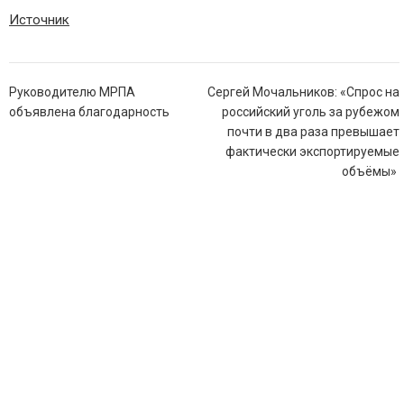
Источник
Навигация
Руководителю МРПА
Сергей Мочальников: «Спрос на
по
объявлена благодарность
российский уголь за рубежом
записям
почти в два раза превышает
фактически экспортируемые
объёмы» ​