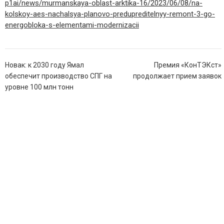
p1ai/news/murmanskaya-oblast-arktika-16/2023/06/08/na-
kolskoy-aes-nachalsya-planovo-predupreditelnyy-remont-3-go-
energobloka-s-elementami-modernizacii
Навигация
Новак: к 2030 году Ямал
Премия «КонТЭКст»
по
обеспечит производство СПГ на
продолжает прием заявок
записям
уровне 100 млн тонн