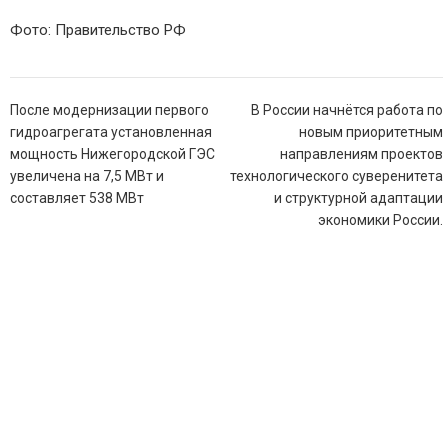
Фото: Правительство РФ
Навигация
После модернизации первого
В России начнётся работа по
по
гидроагрегата установленная
новым приоритетным
записям
мощность Нижегородской ГЭС
направлениям проектов
увеличена на 7,5 МВт и
технологического суверенитета
составляет 538 МВт
и структурной адаптации
экономики России.