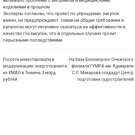
вызывало проблемы с инсулином и медицинскими
изделиями в прошлом.
Эксперты согласны, что проект по упрощению закупок
важен, но предупреждают: слишком общие требования в
каталогах могут негативно сказаться на эффективности и
качестве госзакупок, что в отдельных случаях грозит
серьезными последствиями.
Навигация
Россети инвестировали в
На базе Беломорско-Онежского
по
модернизацию энерготранзита
филиала ГУМРФ им. Адмирала
записям
из ХМАО в Тюмень 3 млрд
С.О. Макарова создадут Центр
рублей
подготовки судостроителей