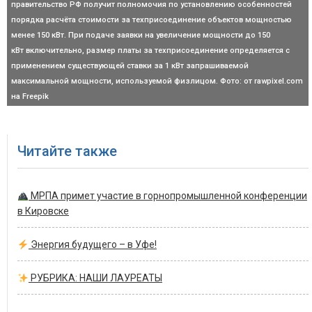
правительство РФ получит полномочия по установлению особенностей
порядка расчёта стоимости за техприсоединение объектов мощностью
менее 150 кВт. При подаче заявки на увеличение мощности до 150
кВт включительно, размер платы за техприсоединение определяется с
применением существующей ставки за 1 кВт запрашиваемой
максимальной мощности, используемой физлицом. Фото: от rawpixel.com
на Freepik
Читайте также
МРПА примет участие в горнопромышленной конференции
в Кировске
Энергия будущего – в Уфе!
РУБРИКА: НАШИ ЛАУРЕАТЫ