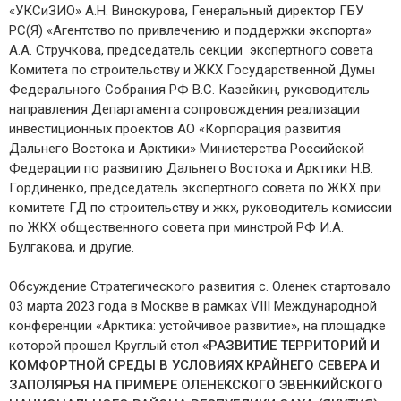
«УКСиЗИО» А.Н. Винокурова, Генеральный директор ГБУ
РС(Я) «Агентство по привлечению и поддержки экспорта»
А.А. Стручкова, председатель секции экспертного совета
Комитета по строительству и ЖКХ Государственной Думы
Федерального Собрания РФ В.С. Казейкин, руководитель
направления Департамента сопровождения реализации
инвестиционных проектов АО «Корпорация развития
Дальнего Востока и Арктики» Министерства Российской
Федерации по развитию Дальнего Востока и Арктики Н.В.
Гординенко, председатель экспертного совета по ЖКХ при
комитете ГД по строительству и жкх, руководитель комиссии
по ЖКХ общественного совета при минстрой РФ И.А.
Булгакова, и другие.
Обсуждение Стратегического развития с. Оленек стартовало
03 марта 2023 года в Москве в рамках VIII Международной
конференции «Арктика: устойчивое развитие», на площадке
которой прошел Круглый стол
«РАЗВИТИЕ ТЕРРИТОРИЙ И
КОМФОРТНОЙ СРЕДЫ В УСЛОВИЯХ КРАЙНЕГО СЕВЕРА И
ЗАПОЛЯРЬЯ НА ПРИМЕРЕ ОЛЕНЕКСКОГО ЭВЕНКИЙСКОГО