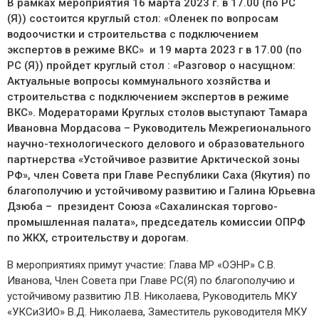
В рамках мероприятия 16 марта 2023 г. в 17.00 (по РС
(Я)) состоится круглый стол: «Оленек по вопросам
водоочистки и строительства с подключением
экспертов в режиме ВКС» и 19 марта 2023 г в 17.00 (по
РС (Я)) пройдет круглый стол : «Разговор о насущном:
Актуальные вопросы коммунального хозяйства и
строительства с подключением экспертов в режиме
ВКС». Модераторами Круглых столов выступают Тамара
Ивановна Мордасова – Руководитель Межрегионального
научно-технологического делового и образовательного
партнерства «Устойчивое развитие Арктической зоны
РФ», член Совета при Главе Республики Саха (Якутия) по
благополучию и устойчивому развитию и Галина Юрьевна
Дзюба – президент Союза «Сахалинская торгово-
промышленная палата», председатель комиссии ОПРФ
по ЖКХ, строительству и дорогам.
В мероприятиях примут участие: Глава МР «ОЭНР» С.В.
Иванова, Член Совета при Главе РС(Я) по благополучию и
устойчивому развитию Л.В. Николаева, Руководитель МКУ
«УКСиЗИО» В.Д. Николаева, Заместитель руководителя МКУ