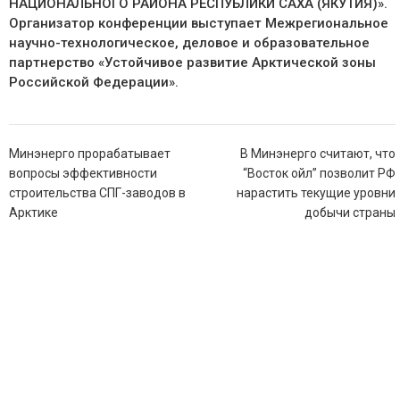
НАЦИОНАЛЬНОГО РАЙОНА РЕСПУБЛИКИ САХА (ЯКУТИЯ)».
Организатор конференции выступает Межрегиональное
научно-технологическое, деловое и образовательное
партнерство «Устойчивое развитие Арктической зоны
Российской Федерации».
Навигация
Минэнерго прорабатывает
В Минэнерго считают, что
по
вопросы эффективности
“Восток ойл” позволит РФ
записям
строительства СПГ-заводов в
нарастить текущие уровни
Арктике
добычи страны