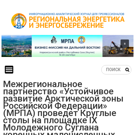
Skip
to
content
Межрегиональное
партнерство «Устойчивое
развитие Арктической зоны
Российской Федерации»
(МРПА) проведет Круглые
столы на площадке IX
Молодежного Суглана
коренных малочисленных