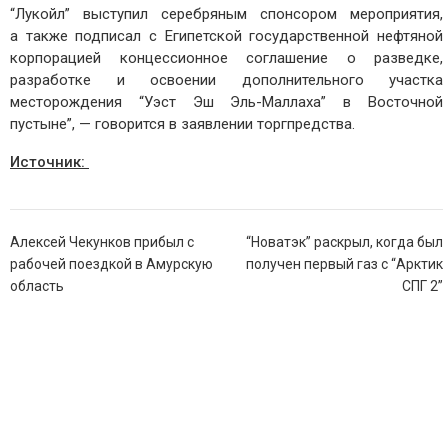
“Лукойл” выступил серебряным спонсором мероприятия,
а также подписал с Египетской государственной нефтяной
корпорацией концессионное соглашение о разведке,
разработке и освоении дополнительного участка
месторождения “Уэст Эш Эль-Маллаха” в Восточной
пустыне”, — говорится в заявлении торгпредства.
Источник:
Навигация
Алексей Чекунков прибыл с
“Новатэк” раскрыл, когда был
по
рабочей поездкой в Амурскую
получен первый газ с “Арктик
записям
область
СПГ 2”