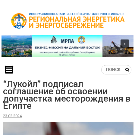
Skip
to
content
“Лукойл” подписал
соглашение об освоении
допучастка месторождения в
Египте
23.02.2024