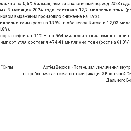
ов,
что
на 0,6% больше,
чем за аналогичный период 2023 года
ых 3 месяцев 2024 года
составил 32,7 миллиона тонн (р
еновом выражении произошло снижение на 1,9%).
миллиона тонн
(рост на 13,9%) и обошелся Китаю
в 12,03 мил
,8%).
мпорта нефти
на 11% – до 564 миллиона тонн
,
импорт прир
импорт угля составил 474,41 миллиона тонн
(рост на 61,8%).
 “Силы
Артём Верхов: «Потенциал увеличения внут
потребления газа связан с газификацией Восточной С
Дальнего Во