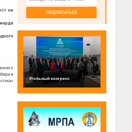
.
ост на
ПОДПИСАТЬСЯ
лиарда
одного
реннего
ибири и
Угольный конгресс
стока»