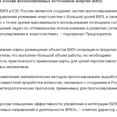
а основе возобновляемых источников энергии (ВИЭ).
ВИЭ в ЕЭС России являются создание систем прогнозирования
авления режимами энергосистем с большой долей ВИЭ, а такж
 с точки зрения максимального использования потенциала со
решения задач по оптимальному использованию и развитию сете
егулирования в энергосистеме», – подчеркнул Председатель
.
ованию карты размещения объектов ВИЭ-генерации в пределах
метили, что выполнен большой объем работы, но необходимо
сть практического применения карты для целей перспективно
ных механизмов.
применению математических методов прогнозированию вырабо
овместной проработки вопросов, связанных с созданием в Ро
етеорологических прогнозов, применимых для прогнозирован
росам повышения эффективности управления и интеграции ВИЭ
ючевых направлений в деятельности АРВЭ», – отметил директор