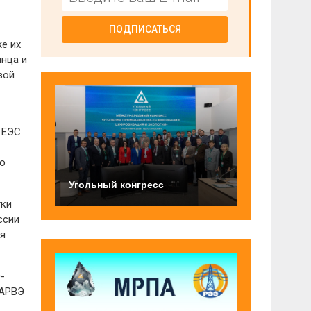
ПОДПИСАТЬСЯ
е их
лнца и
вой
 ЕЭС
го
Угольный конгресс
тки
ссии
ия
-
 АРВЭ