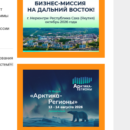
Вт
аммы
оссии
ования
истем￼