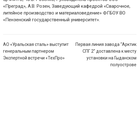
«Преград», А.В. Розен, Заведующий кафедрой «Сварочное,
литейное производство и материаловедение» ФГБОУ ВО
«Пензенский государственный университет».
Навигация
АО «Уральская сталь» выступит
Первая линия завода “Арктик
по
генеральным партнером
СПГ 2” доставлена к месту
записям
Экспертной встречи «ТехПро»
установки на Гыданском
полуострове