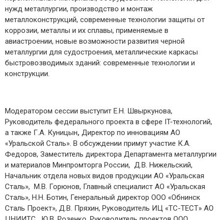
нужд металлургии, производство и монтаж
металлоконструкций, современные технологии защиты от
коррозии, металлы и их сплавы, применяемые в
авиастроении, новые возможности развития черной
металлургии для судостроения, металлические каркасы
быстровозводимых зданий: современные технологии и
конструкции.
Модератором сессии выступит Е.Н. Швыркунова,
Руководитель федерального проекта в сфере IT-технологий,
а также Г.А. Куницын
,
Директор по инновациям АО
«Уральской Сталь». В обсуждении примут участие К.А.
Федоров, Заместитель директора Департамента металлургии
и материалов Минпромторга России, Д.В. Нижельский,
Начальник отдела новых видов продукции АО «Уральская
Сталь», М.В. Горюнов, Главный специалист АО «Уральская
Сталь», Н.Н. Ботин, Генеральный директор ООО «Обнинск
Сталь Проект», Д.В. Пряхин, Руководитель ИЦ «ТС-ТЕСТ» АО
ЦНИИТС, Ю.В. Розенко, Руководитель проектов ООО