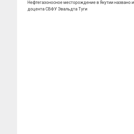
Навигация
Нефтегазоносное месторождение в Якутии названо 
по
доцента СВФУ Эвальдта Туги
записям