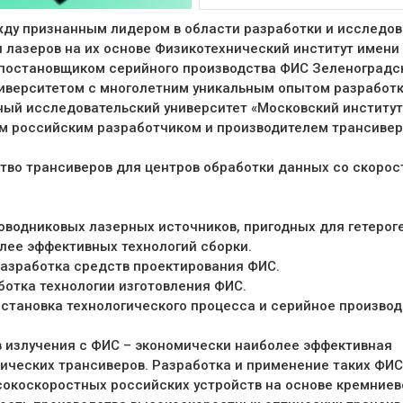
ду признанным лидером в области разработки и исследо
 лазеров на их основе Физикотехнический институт имени 
и постановщиком серийного производства ФИС Зеленоградс
ниверситетом с многолетним уникальным опытом разработ
ый исследовательский университет «Московский институт
им российским разработчиком и производителем трансиве
ство трансиверов для центров обработки данных со скоро
оводниковых лазерных источников, пригодных для гетерог
лее эффективных технологий сборки.
разработка средств проектирования ФИС.
ботка технологии изготовления ФИС.
постановка технологического процесса и серийное произво
в излучения с ФИС – экономически наиболее эффективная
ических трансиверов. Разработка и применение таких ФИС
сокоскоростных российских устройств на основе кремниев