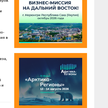
еров.
и
но-
ия в
еза,
й
 и