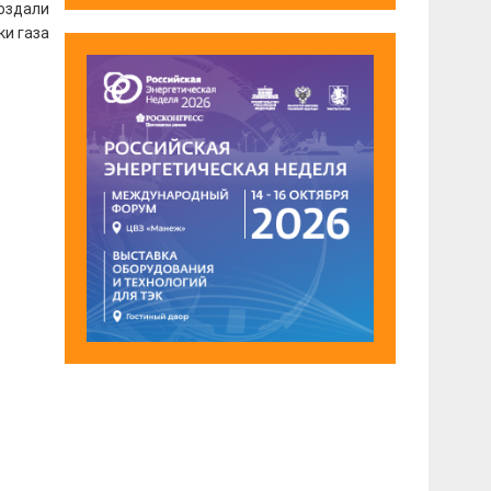
создали
ки газа