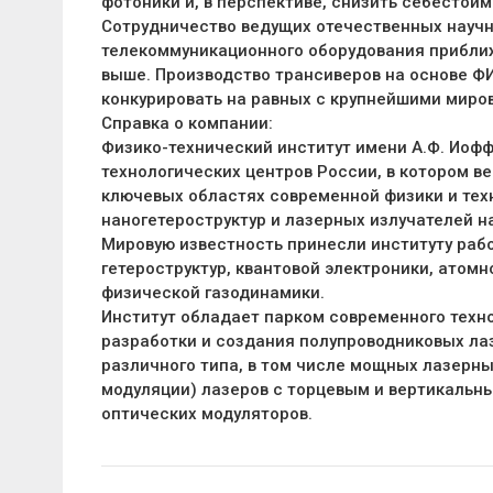
фотоники и, в перспективе, снизить себестои
Сотрудничество ведущих отечественных научн
телекоммуникационного оборудования приближ
выше. Производство трансиверов на основе Ф
конкурировать на равных с крупнейшими мир
Справка о компании:
Физико-технический институт имени А.Ф. Иоффе 
технологических центров России, в котором в
ключевых областях современной физики и техн
наногетероструктур и лазерных излучателей на
Мировую известность принесли институту рабо
гетероструктур, квантовой электроники, атомн
физической газодинамики.
Институт обладает парком современного техн
разработки и создания полупроводниковых ла
различного типа, в том числе мощных лазерны
модуляции) лазеров с торцевым и вертикальн
оптических модуляторов.