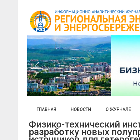
Skip
to
content
ГЛАВНАЯ
НОВОСТИ
О ЖУРНАЛЕ
Физико-технический инс
разработку новых полу
источников для гетерог