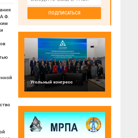
вания
ПОДПИСАТЬСЯ
А.Ф.
ким
ки
ров
стью
енной
Угольный конгресс
дство
ой