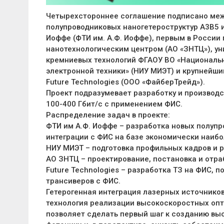
Четырехстороннее соглашение подписано меж
полупроводниковых наногетероструктур А3В5 и
Иоффе (ФТИ им. А.Ф. Иоффе), первым в Росси
нанотехнологическим центром (АО «ЗНТЦ»), у
кремниевых технологий ФГАОУ ВО «Национальн
электронной техники» (НИУ МИЭТ) и крупнейш
Future Technologies (ООО «ФайберТрейд»).
Проект подразумевает разработку и производ
100-400 Гбит/с с применением ФИС.
Распределение задач в проекте:
ФТИ им А.Ф. Иоффе – разработка новых полупр
интеграции с ФИС на базе экономически наибо
НИУ МИЭТ – подготовка профильных кадров и 
АО ЗНТЦ – проектирование, постановка и отра
Future Technologies – разработка ТЗ на ФИС, 
трансиверов с ФИС.
Гетерогенная интеграция лазерных источнико
технология реализации высокоскоростных опт
позволяет сделать первый шаг к созданию вы