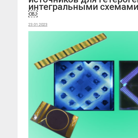
интегральными схемами
￼
23.01.2023