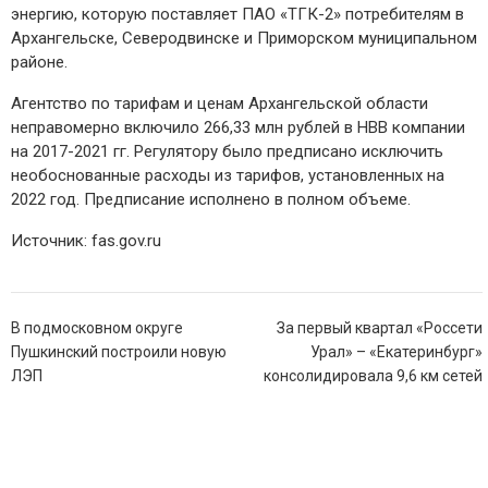
энергию, которую поставляет ПАО «ТГК-2» потребителям в
Архангельске, Северодвинске и Приморском муниципальном
районе.
Агентство по тарифам и ценам Архангельской области
неправомерно включило 266,33 млн рублей в НВВ компании
на 2017-2021 гг. Регулятору было предписано исключить
необоснованные расходы из тарифов, установленных на
2022 год. Предписание исполнено в полном объеме.
Источник: fas.gov.ru
Навигация
В подмосковном округе
За первый квартал «Россети
по
Пушкинский построили новую
Урал» – «Екатеринбург»
записям
ЛЭП
консолидировала 9,6 км сетей