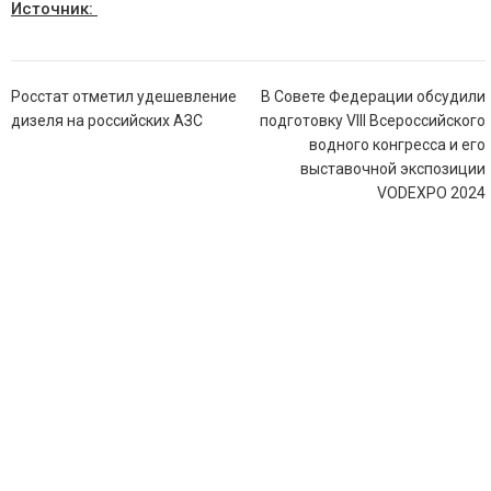
Источник:
Навигация
Росстат отметил удешевление
В Совете Федерации обсудили
по
дизеля на российских АЗС
подготовку VIII Всероссийского
записям
водного конгресса и его
выставочной экспозиции
VODEXPO 2024