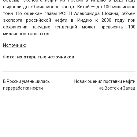
объемы экспорта нефти из России в Индию в 2023 году
выросли до 70 миллионов тонн, в Китай — до 100 миллионов
тонн. По оценкам главы РСПП Александра Шохина, объем
экспорта российской нефти в Индию к 2030 году при
сохранении текущих тенденций может превысить 100
миллионов тонн в год.
Источник:
Фото: из открытых источников
Навигация
В России уменьшилась
Новак оценил поставки нефти
по
переработка нефти
на Восток и Запад
записям