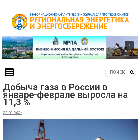
Skip
to
content
Добыча газа в России в
январе-феврале выросла на
11,3 %
29.03.2024