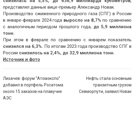
снизилась на 5,5%, до 636,9 миллиарда кубометров,
представлял данные вице-премьер Александр Новак.
Производство сжиженного природного газа (СПГ) в России
в январе-феврале 2024 года
выросло на 8,7%
по сравнению
с аналогичным периодом прошлого года,
до 5,9 миллиона
тонн.
При этом в феврале по сравнению с январем показатель
снизился на 6,3%.
По итогам 2023 года производство СПГ в
России
снизилось на 2,4%, до 32,9 миллиона тонн.
Источник и фото
Навигация
Лихачев: форум “Атомэкспо”
Нефть стала основным
по
добавил в портфель Росатома
транзитным грузом
записям
около 15 заказов на плавучие
Севморпути, заявил Новак
АЭС