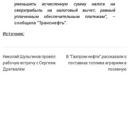
уменьшить исчисленную сумму налога на
сверхприбыль на налоговый вычет, равный
уплаченным обеспечительным платежам”,
–
сообщила “Транснефть”.
Источник:
Навигация
Николай Шульгинов провёл
В “Газпром нефти” рассказали о
по
рабочую встречу с Сергеем
поставках топлива аграриям в
записям
Дрегвалём
посевную