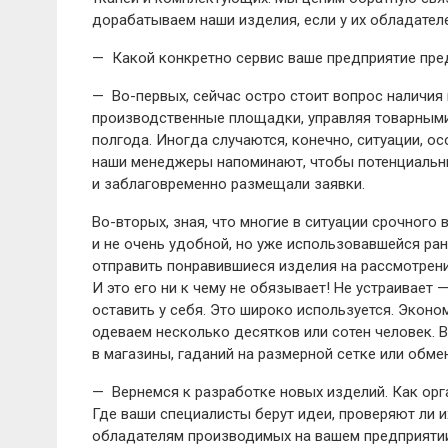
дорабатываем наши изделия, если у их обладател
— Какой конкретно сервис ваше предприятие пре
— Во-первых, сейчас остро стоит вопрос наличия
производственные площадки, управляя товарными 
полгода. Иногда случаются, конечно, ситуации, о
наши менеджеры напоминают, чтобы потенциальны
и заблаговременно размещали заявки.
Во-вторых, зная, что многие в ситуации срочног
и не очень удобной, но уже использовавшейся ра
отправить понравившиеся изделия на рассмотрение
И это его ни к чему не обязывает! Не устраивает 
оставить у себя. Это широко используется. Экон
одеваем несколько десятков или сотен человек. 
в магазины, гаданий на размерной сетке или обме
— Вернемся к разработке новых изделий. Как орг
Где ваши специалисты берут идеи, проверяют ли 
обладателям производимых на вашем предприятии