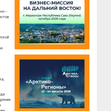
но-­
истов
тской
ая
та,
гда
дрение
р
ием