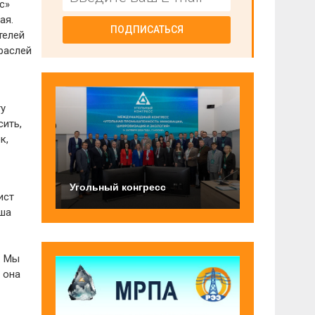
с»
ая.
ПОДПИСАТЬСЯ
телей
раслей
ту
сить,
к,
Угольный конгресс
ист
аша
. Мы
 она