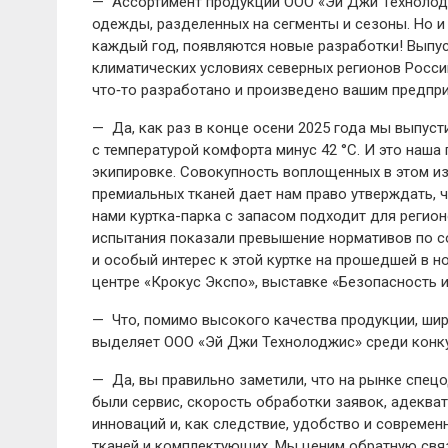
— Ассортимент продукции ООО «Эй Джи Технолодж
одежды, разделенных на сегменты и сезоны. Но и э
каждый год, появляются новые разработки! Выпус
климатических условиях северных регионов Росс
что‑то разработано и произведено вашим предпри
— Да, как раз в конце осени 2025 года мы выпусти
с температурой комфорта минус 42 °C. И это наша
экипировке. Совокупность воплощенных в этом и
премиальных тканей дает нам право утверждать, ч
нами куртка-­парка с запасом подходит для регио
испытания показали превышение нормативов по с
и особый интерес к этой куртке на прошедшей в 
центре «Крокус Экспо», выставке «Безопасность и
— Что, помимо высокого качества продукции, шир
выделяет ООО «Эй Джи Технолоджис» среди конк
— Да, вы правильно заметили, что на рынке спец
были сервис, скорость обработки заявок, адеква
инноваций и, как следствие, удобство и совреме
тканей и комплектующих. Мы ценим обратную свя