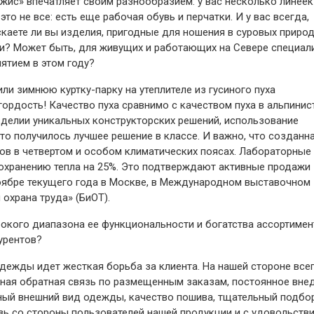
ис» впечатляет своим разнообразием: у вас несколько линеек
то не все: есть еще рабочая обувь и перчатки. И у вас всегда,
каете ли вы изделия, пригодные для ношения в суровых природ
ии? Может быть, для живущих и работающих на Севере специал
ятием в этом году?
ли зимнюю куртку-­парку на утеплителе из гусиного пуха
 гордость! Качество пуха сравнимо с качеством пуха в альпинис
зделии уникальных конструкторских решений, использование
то получилось лучшее решение в классе. И важно, что созданн
нов в четвертом и особом климатических поясах. Лабораторные
охранению тепла на 25%. Это подтверждают активные продажи
ноябре текущего года в Москве, в Международном выставочном
 охрана труда» (БиОТ).
окого диапазона ее функциональности и богатства ассортимен
урентов?
одежды идет жесткая борьба за клиента. На нашей стороне все
тная обратная связь по размещенным заказам, постоянное вне
нный внешний вид одежды, качество пошива, тщательный подбо
зь со стороны пользователей нашей продукции и с удовольств