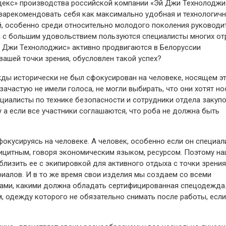
декс» производства российской компании «Эй Джи Технолоджи
 зарекомендовать себя как максимально удобная и технологичн
й, особенно среди относительно молодого поколения руководи
а с большим удовольствием пользуются специалисты многих от
 Джи Технолоджис» активно продвигаются в Белоруссии
с вашей точки зрения, обусловлен такой успех?
жды исторически не был сфокусирован на человеке, носящем э
ачастую не имели голоса, не могли выбирать, что они хотят но
ециалисты по технике безопасности и сотрудники отдела закупо
у а если все участники соглашаются, что роба не должна быть
окусируясь на человеке. А человек, особенно если он специал
ицитным, говоря экономическим языком, ресурсом. Поэтому н
близить ее с экипировкой для активного отдыха с точки зрения
риалов. И в то же время свои изделия мы создаем со всеми
вами, какими должна обладать сертифицированная спецодежда
, одежду которого не обязательно снимать после работы, если