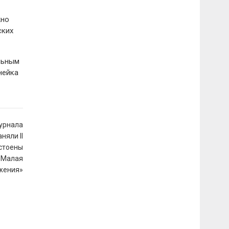
жно
ских
льным
нейка
урнала
няли II
остоены
«Малая
жения»