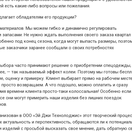
ей есть какие‑либо вопросы или пожелания.
длагает обладателям его продукции?
 материалов. Мы можем гибко и динамично регулировать
запасами. Не нужно ждать выполнения своего заказа квартал
собенно под конец сезона, когда могут выпасть размеры, поэто
е заказчики заранее сообщали о своих потребностях
о выбора часто принимают решение о приобретении спецодежды,
нее, — ​так называемый эффект колеи. Поэтому мы готовы бесп
, оценку и примерку. Клиент выбирает прямо на рабочем месте
— ​просто возвращаем. А что подошло, можно оплатить и сразу
омия времени клиента просто‑таки колоссальная! Особенно если
Все они могут примерить наши изделия без лишних поездок
нов.
анизован в ООО «Эй Джи Техноло­джис» этот творческий проце
их актуальность и перспективность, обращаются ли к потенциа
 изделий с просьбой высказать свое мнение, дать обратную с