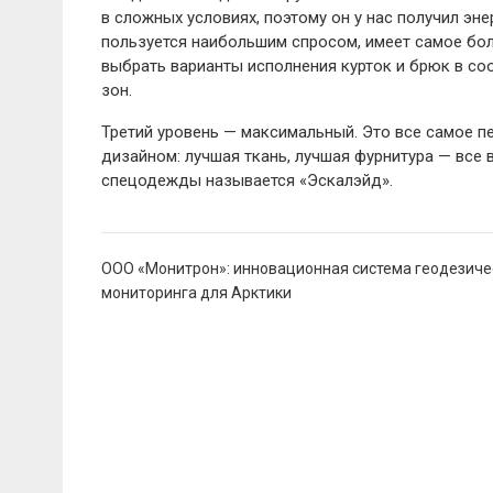
в сложных условиях, поэтому он у нас получил эн
пользуется наибольшим спросом, имеет самое бо
выбрать варианты исполнения курток и брюк в соо
зон.
Третий уровень — ​максимальный. Это все самое 
дизайном: лучшая ткань, лучшая фурнитура — ​все
спецодежды называется «Эскалэйд».
Навигация
ООО «Монитрон»: инновационная система геодезиче
по
мониторинга для Арктики
записям