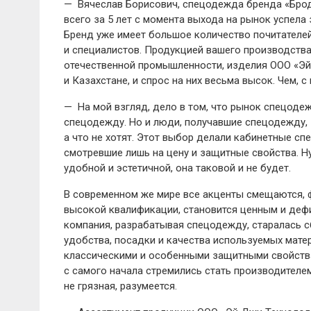
— Вячеслав Борисович, спецодежда бренда «Бро
всего за 5 лет с момента выхода на рынок успела
Бренд уже имеет большое количество почитателе
и специалистов. Продукцией вашего производств
отечественной промышленности, изделия ООО «Эй
и Казахстане, и спрос на них весьма высок. Чем, 
— На мой взгляд, дело в том, что рынок спецоде
спецодежду. Но и люди, получавшие спецодежду, з
а что не хотят. Этот выбор делали кабинетные сп
смотревшие лишь на цену и защитные свой­ства. Н
удобной и эстетичной, она таковой и не будет.
В современном же мире все акценты смещаются, ф
высокой квалификации, становится ценным и деф
компания, разрабатывая спецодежду, старалась с
удобства, посадки и качества используемых мате
классическими и особенными защитными свой­ст
с самого начала стремились стать производителем
не грязная, разумеется.