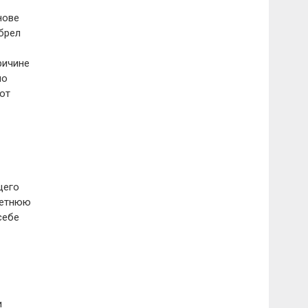
нове
брел
ричине
но
ют
щего
летнюю
себе
и