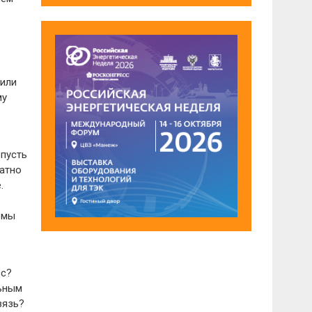
 или
му
 пусть
латно
.
 мы
сс?
льным
вязь?