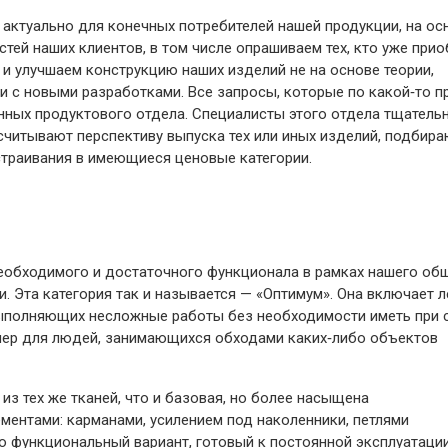
 актуально для конечных потребителей нашей продукции, на ос
тей наших клиентов, в том числе опрашиваем тех, кто уже прио
 и улучшаем конструкцию наших изделий не на основе теории,
 и с новыми разработками. Все запросы, которые по какой‑то п
нных продуктового отдела. Специалисты этого отдела тщатель
считывают перспективу выпуска тех или иных изделий, подбира
страивания в имеющиеся ценовые категории.
необходимого и достаточного функционала в рамках нашего об
. Эта категория так и называется — ​«Оптимум». Она включает 
выполняющих несложные работы без необходимости иметь при 
мер для людей, занимающихся обходами каких‑либо объектов
з тех же тканей, что и базовая, но более насыщена
ентами: карманами, усилением под наколенники, петлями
о функциональный вариант, готовый к постоянной эксплуатаци