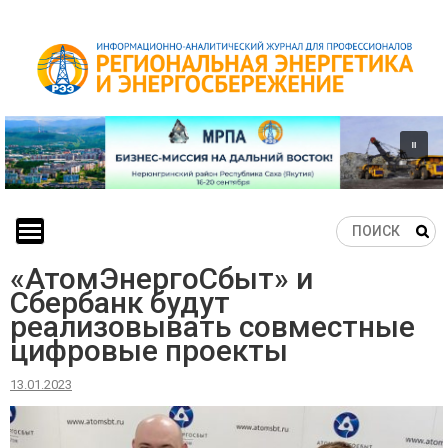
Skip
to
content
«АтомЭнергоСбыт» и
Сбербанк будут
реализовывать совместные
цифровые проекты
13.01.2023