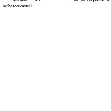
робот для диагностики
атомную генерацию РФ
трубопроводов￼