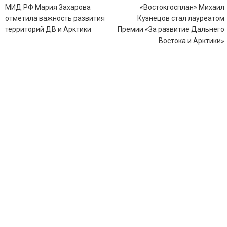
по
МИД РФ Мария Захарова
«Востокгосплан» Михаил
записям
отметила важность развития
Кузнецов стал лауреатом
территорий ДВ и Арктики
Премии «За развитие Дальнего
Востока и Арктики»