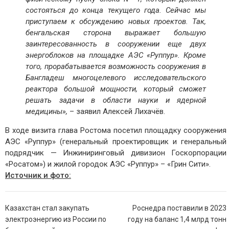
состояться до конца текущего года. Сейчас мы
приступаем к обсуждению новых проектов. Так,
бенгальская сторона выражает большую
заинтересованность в сооружении еще двух
энергоблоков на площадке АЭС «Руппур». Кроме
того, прорабатывается возможность сооружения в
Бангладеш многоцелевого исследовательского
реактора большой мощности, который сможет
решать задачи в области науки и ядерной
медицины»,
– заявил Алексей Лихачёв.
В ходе визита глава Ростома посетил площадку сооружения
АЭС «Руппур» (генеральный проектировщик и генеральный
подрядчик — Инжиниринговый дивизион Госкорпорации
«Росатом») и жилой городок АЭС «Руппур» – «Грин Сити».
Источник и фото:
Навигация
Казахстан стал закупать
Роснедра поставили в 2023
по
электроэнергию из России по
году на баланс 1,4 млрд тонн