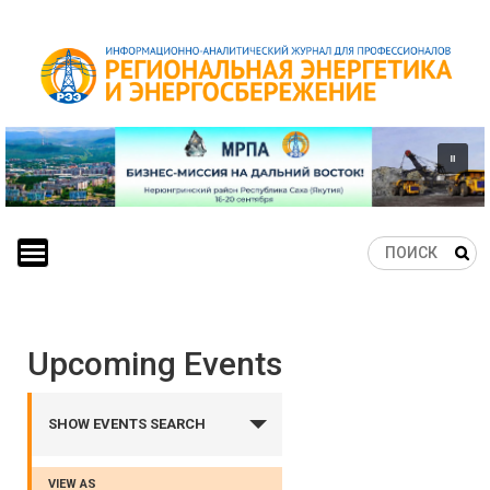
Skip
to
content
Upcoming Events
Events
Search
SHOW EVENTS SEARCH
and
Views
VIEW AS
Event